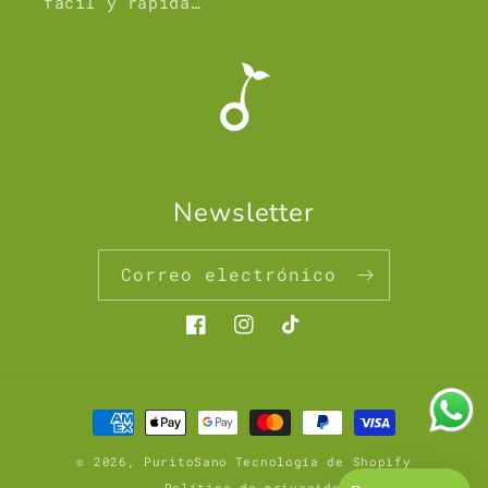
fácil y rápida…
Newsletter
Correo electrónico
Facebook
Instagram
TikTok
Formas
de
© 2026,
PuritoSano
Tecnología de Shopify
pago
Política de privacidad