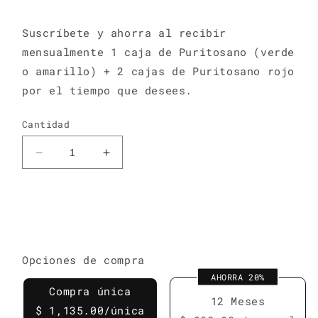
habitual
Suscríbete y ahorra al recibir
mensualmente 1 caja de Puritosano (verde
o amarillo) + 2 cajas de Puritosano rojo
por el tiempo que desees.
Cantidad
Reducir
Aumentar
cantidad
cantidad
para
para
Power
Power
Kit
Kit
Opciones de compra
AHORRA 20%
Compra única
12 Meses
$ 1,135.00/única