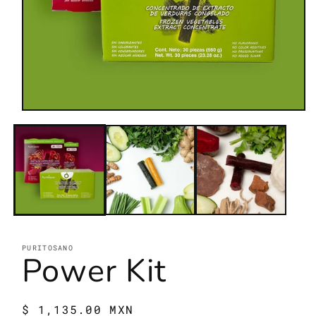
Abrir
elemento
multimedia
1
en
una
ventana
modal
PURITOSANO
Power Kit
Precio
$ 1,135.00 MXN