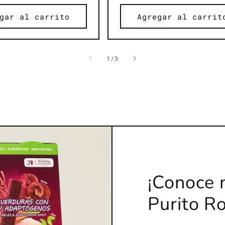
l
gar al carrito
Agregar al carrit
de
1
/
3
¡Conoce
Purito Ro