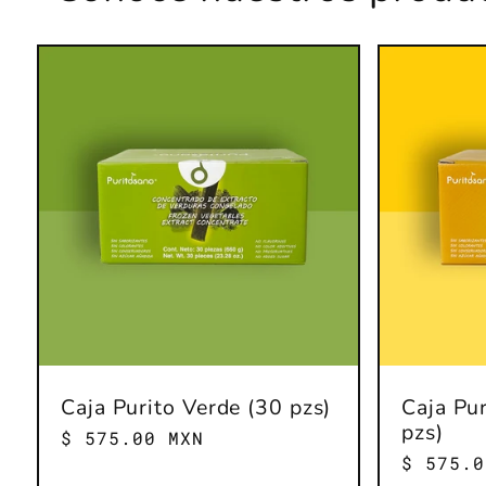
Caja Purito Verde (30 pzs)
Caja Pur
pzs)
Precio
$ 575.00 MXN
Precio
habitual
$ 575.0