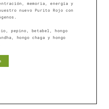
entración, memoria, energía y
nuestro nuevo Purito Rojo con
ógenos.
io, pepino, betabel, hongo
andha, hongo chaga y hongo
.
a