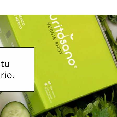
 tu
rio.