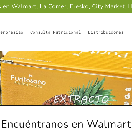
s en Walmart, La Comer, Fresko, City Market, 
Membresías
Consulta Nutricional
Distribuidores
¡Nuevo Purito Rojo!
Shot de verduras con hongos y adaptógenos
que ayuda a mejorar tu concentración,