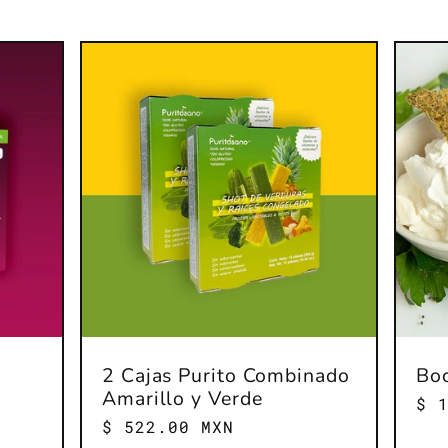
2 Cajas Purito Combinado
Boc
Amarillo y Verde
Pre
$ 
Precio
$ 522.00 MXN
hab