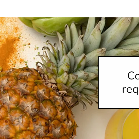
Co
req