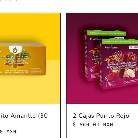
ito Amarillo (30
2 Cajas Purito Rojo
Precio
$ 560.00 MXN
0 MXN
habitual