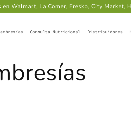
s en Walmart, La Comer, Fresko, City Market, 
Membresías
Consulta Nutricional
Distribuidores
bresías